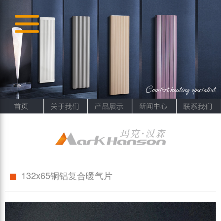
132x65铜铝复合暖气片