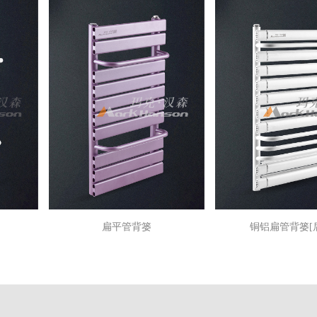
扁平管背篓
铜铝扁管背篓[