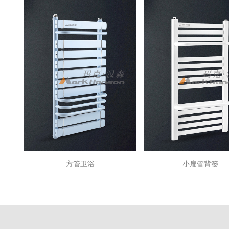
方管卫浴
小扁管背篓